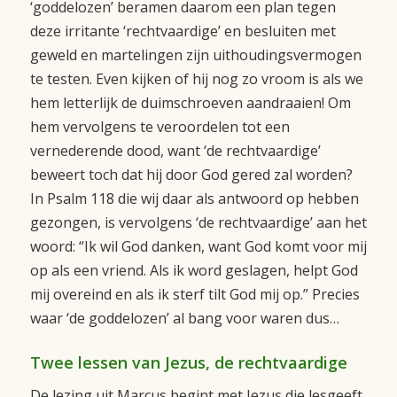
‘goddelozen’ beramen daarom een plan tegen
deze irritante ‘rechtvaardige’ en besluiten met
geweld en martelingen zijn uithoudingsvermogen
te testen. Even kijken of hij nog zo vroom is als we
hem letterlijk de duimschroeven aandraaien! Om
hem vervolgens te veroordelen tot een
vernederende dood, want ‘de rechtvaardige’
beweert toch dat hij door God gered zal worden?
In Psalm 118 die wij daar als antwoord op hebben
gezongen, is vervolgens ‘de rechtvaardige’ aan het
woord: “Ik wil God danken, want God komt voor mij
op als een vriend. Als ik word geslagen, helpt God
mij overeind en als ik sterf tilt God mij op.” Precies
waar ‘de goddelozen’ al bang voor waren dus…
Twee lessen van Jezus, de rechtvaardige
De lezing uit Marcus begint met Jezus die lesgeeft