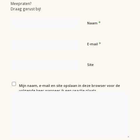
Meepraten?
Draag gerust bij!
*
Naam
*
E-mail
Site
Mijn naam, e-mail en site opslaan in deze browser voor de
volgende keer wanneer ik een reactie plaats.